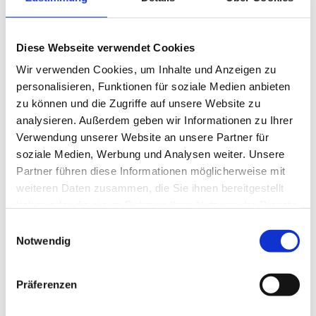
Das Projekt "Unser Recht" lädt ein zum Vortrag
"Behinderten-Testament"
Diese Webseite verwendet Cookies
Nähere Informationen finden Sie
hier
Wir verwenden Cookies, um Inhalte und Anzeigen zu
personalisieren, Funktionen für soziale Medien anbieten
zu können und die Zugriffe auf unsere Website zu
analysieren. Außerdem geben wir Informationen zu Ihrer
Zurück
Verwendung unserer Website an unsere Partner für
soziale Medien, Werbung und Analysen weiter. Unsere
<
August 2026
>
Partner führen diese Informationen möglicherweise mit
Mo
Di
Mi
Do
Fr
Sa
So
weiteren Daten zusammen, die Sie ihnen bereitgestellt
1
2
haben oder die sie im Rahmen Ihrer Nutzung der Dienste
gesammelt haben.
Einwilligungsauswahl
3
4
5
6
8
7
9
Notwendig
10
12
15
11
13
14
16
17
20
21
18
19
22
23
Präferenzen
24
25
26
27
28
29
30