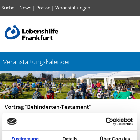
Suche
|
News
|
Presse
|
Veranstaltungen
Veranstaltungskalender
Vortrag "Behinderten-Testament"
06.03.2026, 18:00–20:00 Uhr
Ort: Zoom
Zustimmung
Details
Über Cookies