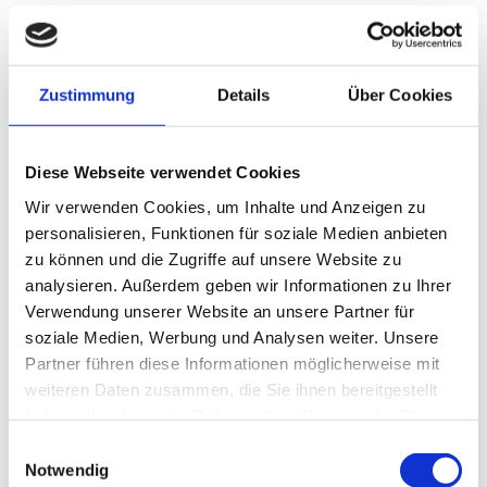
Ort: Gut Hausen
(
Friedrich-Wilhelm-v.-Steuben-Str. 2,
60487 Frankfurt am Main
)
Nur für Mitglieder der Lebenshilfe Frankfurt am Main e.
Zustimmung
Details
Über Cookies
V.
Der Aufsichtsrat der Lebenshilfe Frankfurt lädt seine
Diese Webseite verwendet Cookies
Mitglieder ein zur alljährlichen Mitgliederversammlung nach
Wir verwenden Cookies, um Inhalte und Anzeigen zu
Gut Hausen.
personalisieren, Funktionen für soziale Medien anbieten
zu können und die Zugriffe auf unsere Website zu
analysieren. Außerdem geben wir Informationen zu Ihrer
So werde ich
Mitglied.
Verwendung unserer Website an unsere Partner für
soziale Medien, Werbung und Analysen weiter. Unsere
Partner führen diese Informationen möglicherweise mit
Zurück
weiteren Daten zusammen, die Sie ihnen bereitgestellt
haben oder die sie im Rahmen Ihrer Nutzung der Dienste
gesammelt haben.
<
August 2026
>
Einwilligungsauswahl
Notwendig
Mo
Di
Mi
Do
Fr
Sa
So