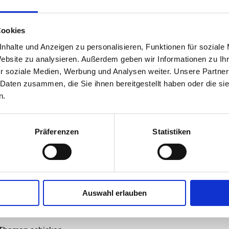
Ka
Cookies
A
nhalte und Anzeigen zu personalisieren, Funktionen für soziale
Website zu analysieren. Außerdem geben wir Informationen zu I
r soziale Medien, Werbung und Analysen weiter. Unsere Partner
 Lebenshilfe sein
 Daten zusammen, die Sie ihnen bereitgestellt haben oder die s
M
n.
chen.
Präferenzen
Statistiken
Auswahl erlauben
en.