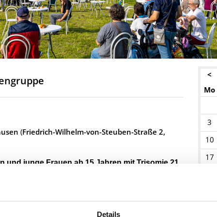
<
hengruppe
Mo
3
Hausen
(
Friedrich-Wilhelm-von-Steuben-Straße 2,
10
17
 und junge Frauen ab 15 Jahren mit Trisomie 21
.
24
leben
.
31
Details