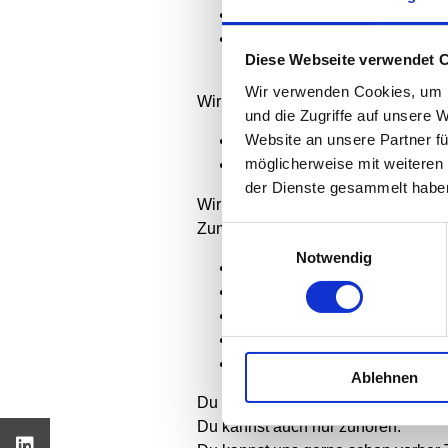
30. Mai
20. Juni
Diese Webseite verwendet 
Wir verwenden Cookies, um I
Wir können
und die Zugriffe auf unsere 
Website an unsere Partner fü
Ausflüge machen oder bei der
möglicherweise mit weiteren
kreativ sein oder entspannen
der Dienste gesammelt habe
Wir können uns über alles
austaus
Zum Beispiel über:
Einwilligungsauswahl
Notwendig
Schule oder Arbeit,
Selbständigkeit,
Freundschaft,
den eigenen Körper,
das Erwachsenwerden.
Ablehnen
Du kannst eigene Themen mitbring
Du kannst auch nur zuhören.