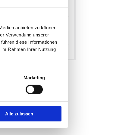
tegorien
lle anzeigen
 Medien anbieten zu können
hrer Verwendung unserer
Erwachsene
 führen diese Informationen
ie im Rahmen Ihrer Nutzung
itglieder
Marketing
Alle zulassen