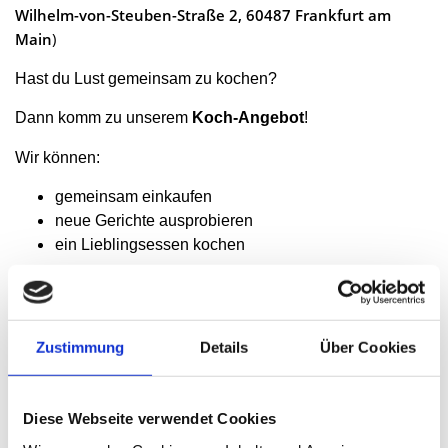
Wilhelm-von-Steuben-Straße 2, 60487 Frankfurt am
Main
)
Hast du Lust gemeinsam zu kochen?
Dann komm zu unserem
Koch-Angebot
!
Wir können:
gemeinsam einkaufen
neue Gerichte ausprobieren
ein Lieblingsessen kochen
Alle
können
mitmachen
!
Du musst nicht gut kochen können.
Zustimmung
Details
Über Cookies
Während dem Kochen und Essen haben wir viel Zeit zum
Diese Webseite verwendet Cookies
Plaudern.