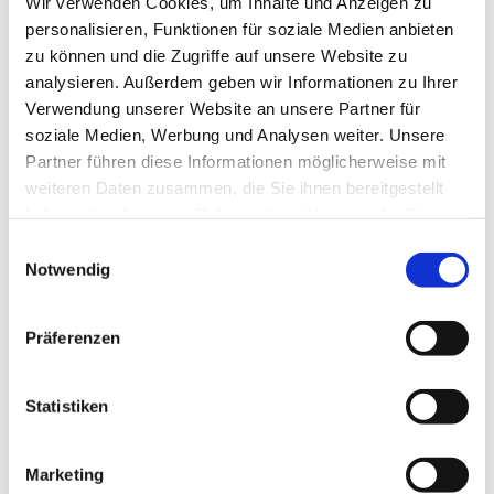
Wir verwenden Cookies, um Inhalte und Anzeigen zu
personalisieren, Funktionen für soziale Medien anbieten
zu können und die Zugriffe auf unsere Website zu
Du brauchst
analysieren. Außerdem geben wir Informationen zu Ihrer
etwas zu trinken
Verwendung unserer Website an unsere Partner für
soziale Medien, Werbung und Analysen weiter. Unsere
Du brauchst kein Geld für unterwegs.
Partner führen diese Informationen möglicherweise mit
weiteren Daten zusammen, die Sie ihnen bereitgestellt
Dieses Angebot ist kostenlos.
haben oder die sie im Rahmen Ihrer Nutzung der Dienste
Anmeldungen bei:
gesammelt haben.
Einwilligungsauswahl
Maria Wehr
Notwendig
E-Mail:
freizeit@lebenshilfe-ffm.de
Telefon: : 069 174 892 829
Präferenzen
Alle Angebote und Informationen über den Bereich Freizeit
und Reisen finden Sie
hier
.
Statistiken
Zurück
Marketing