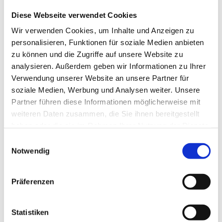
• etwas zu trinken.
Diese Webseite verwendet Cookies
Du bekommst von uns eine Schwimm-Bescheinigung.
Wir verwenden Cookies, um Inhalte und Anzeigen zu
Du musst sie ausfüllen und
personalisieren, Funktionen für soziale Medien anbieten
• entweder per E-Mail an uns schicken
zu können und die Zugriffe auf unsere Website zu
• oder beim Angebot mitbringen.
analysieren. Außerdem geben wir Informationen zu Ihrer
Verwendung unserer Website an unsere Partner für
Wir fahren mit dem Lebenshilfe-Bus.
soziale Medien, Werbung und Analysen weiter. Unsere
Partner führen diese Informationen möglicherweise mit
Geld für die Teilnahme: 40 €
weiteren Daten zusammen, die Sie ihnen bereitgestellt
Eintritt ist dabei!
haben oder die sie im Rahmen Ihrer Nutzung der Dienste
gesammelt haben.
Einwilligungsauswahl
Geld für unterwegs
Notwendig
Anmeldungen bei:
Maria Wehr
Präferenzen
Telefon: 069 174 892 829
E-Mail:
freizeit@lebenshilfe-ffm.de
Statistiken
Alle Angebote und Informationen über den Bereich Freizeit