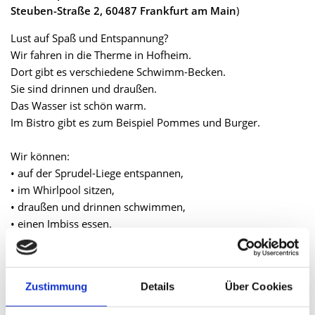
Steuben-Straße 2, 60487 Frankfurt am Main
)
Lust auf Spaß und Entspannung?
Wir fahren in die Therme in Hofheim.
Dort gibt es verschiedene Schwimm-Becken.
Sie sind drinnen und draußen.
Das Wasser ist schön warm.
Im Bistro gibt es zum Beispiel Pommes und Burger.
Wir können:
• auf der Sprudel-Liege entspannen,
• im Whirlpool sitzen,
• draußen und drinnen schwimmen,
• einen Imbiss essen.
Du brauchst:
• deinen B-Ausweis,
Zustimmung
Details
Über Cookies
• Bade-Sachen,
• Geld für unterwegs