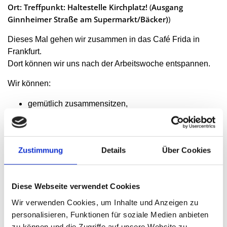
Ort: Treffpunkt: Haltestelle Kirchplatz!
(
Ausgang
Ginnheimer Straße am Supermarkt/Bäcker)
)
Dieses Mal gehen wir zusammen in das Café Frida in
Frankfurt.
Dort können wir uns nach der Arbeitswoche entspannen.
Wir können:
gemütlich zusammensitzen,
etwas
Neues
entdecken,
uns unterhalten,
etwas essen und trinken.
Zustimmung
Details
Über Cookies
Du brauchst:
Geld für unterwegs,
Diese Webseite verwendet Cookies
deinen B-Ausweis oder eine Fahrkarte.
Wir verwenden Cookies, um Inhalte und Anzeigen zu
Wir treffen uns an der Haltestelle Kirchplatz!
personalisieren, Funktionen für soziale Medien anbieten
zu können und die Zugriffe auf unsere Website zu