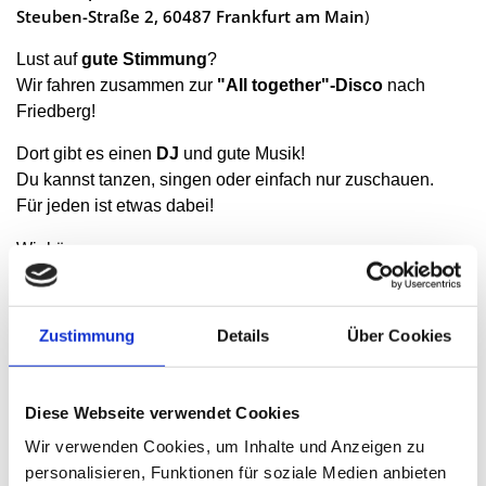
Steuben-Straße 2, 60487 Frankfurt am Main
)
Lust auf
gute Stimmung
?
Wir fahren zusammen zur
"All together"-Disco
nach
Friedberg!
Dort gibt es einen
DJ
und gute Musik!
Du kannst tanzen, singen oder einfach nur zuschauen.
Für jeden ist etwas dabei!
Wir können:
zusammen
feiern
uns zu
guter Musik
bewegen
Zustimmung
Details
Über Cookies
uns mit anderen unterhalten
etwas trinken und essen
Diese Webseite verwendet Cookies
Du brauchst:
Wir verwenden Cookies, um Inhalte und Anzeigen zu
Geld für unterwegs
personalisieren, Funktionen für soziale Medien anbieten