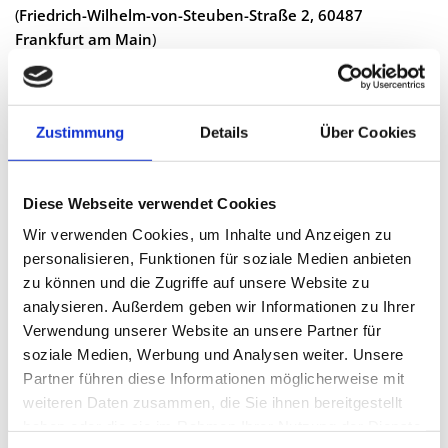
(
Friedrich-Wilhelm-von-Steuben-Straße 2, 60487
Frankfurt am Main
)
Eltern-Café
Einmal im Monat bietet die Lebenshilfe Frankfurt ein Eltern-
Zustimmung
Details
Über Cookies
Cafè an.
Die Themen sind offen, Sie haben die Möglichkeit andere
Eltern kennenzulernen und sich auszutauschen.
Diese Webseite verwendet Cookies
Wir verwenden Cookies, um Inhalte und Anzeigen zu
Weitere Informationen und alle Termine finden Sie
hier.
personalisieren, Funktionen für soziale Medien anbieten
Für Rückfragen und Anmeldungen wenden Sie sich bitte an:
zu können und die Zugriffe auf unsere Website zu
analysieren. Außerdem geben wir Informationen zu Ihrer
Andrea Orbig, Lebenshilfe Frankfurt am Main e.V.
Verwendung unserer Website an unsere Partner für
Telefon: 069 174 892-820; E-Mail
a.orbig@lebenshilfe-
soziale Medien, Werbung und Analysen weiter. Unsere
ffm.de
Partner führen diese Informationen möglicherweise mit
weiteren Daten zusammen, die Sie ihnen bereitgestellt
haben oder die sie im Rahmen Ihrer Nutzung der Dienste
Zurück