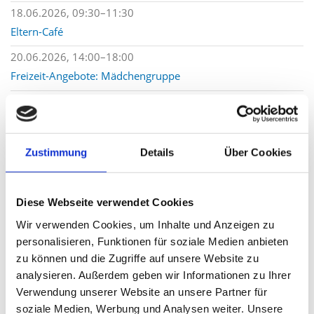
18.06.2026, 09:30–11:30
Eltern-Café
20.06.2026, 14:00–18:00
Freizeit-Angebote: Mädchengruppe
20.06.2026, 14:00–18:00
Freizeit-Angebote: Mädchengruppe
24.06.2026, 17:30–19:00
Zustimmung
Details
Über Cookies
Angehörige im Austausch
<
Juni 2026
>
Diese Webseite verwendet Cookies
Mo
Di
Mi
Do
Fr
Sa
So
Wir verwenden Cookies, um Inhalte und Anzeigen zu
2
3
4
5
6
7
1
personalisieren, Funktionen für soziale Medien anbieten
8
9
10
11
12
13
14
zu können und die Zugriffe auf unsere Website zu
analysieren. Außerdem geben wir Informationen zu Ihrer
15
16
17
19
21
18
20
Verwendung unserer Website an unsere Partner für
22
23
25
26
27
28
24
soziale Medien, Werbung und Analysen weiter. Unsere