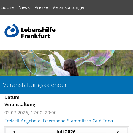
Suche
|
News
|
Presse
|
Veranstaltungen
Veranstaltungskalender
Datum
Veranstaltung
03.07.2026, 17:00–20:00
Freizeit-Angebote: Feierabend-Stammtisch Café Frida
<
Juli 2026
>