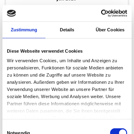
Mo
Di
Mi
Do
Fr
Sa
So
1
2
3
4
5
6
7
9
8
10
11
12
Zustimmung
Details
Über Cookies
13
14
15
16
17
19
18
20
21
22
23
24
25
26
Diese Webseite verwendet Cookies
27
28
29
30
31
Wir verwenden Cookies, um Inhalte und Anzeigen zu
personalisieren, Funktionen für soziale Medien anbieten
zu können und die Zugriffe auf unsere Website zu
analysieren. Außerdem geben wir Informationen zu Ihrer
Jahresübersicht
Verwendung unserer Website an unsere Partner für
soziale Medien, Werbung und Analysen weiter. Unsere
2026
Partner führen diese Informationen möglicherweise mit
weiteren Daten zusammen, die Sie ihnen bereitgestellt
Dezember 2026
haben oder die sie im Rahmen Ihrer Nutzung der Dienste
gesammelt haben.
Einwilligungsauswahl
November 2026
Notwendig