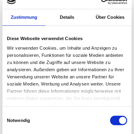
1
2
3
4
5
6
7
8
9
10
11
12
13
14
Zustimmung
Details
Über Cookies
15
16
17
18
19
20
21
22
23
24
25
26
27
28
29
30
31
Diese Webseite verwendet Cookies
Wir verwenden Cookies, um Inhalte und Anzeigen zu
personalisieren, Funktionen für soziale Medien anbieten
Jahresübersicht
zu können und die Zugriffe auf unsere Website zu
analysieren. Außerdem geben wir Informationen zu Ihrer
Verwendung unserer Website an unsere Partner für
2026
soziale Medien, Werbung und Analysen weiter. Unsere
Dezember 2026
Partner führen diese Informationen möglicherweise mit
weiteren Daten zusammen, die Sie ihnen bereitgestellt
November 2026
haben oder die sie im Rahmen Ihrer Nutzung der Dienste
gesammelt haben.
Einwilligungsauswahl
Oktober 2026
Notwendig
September 2026