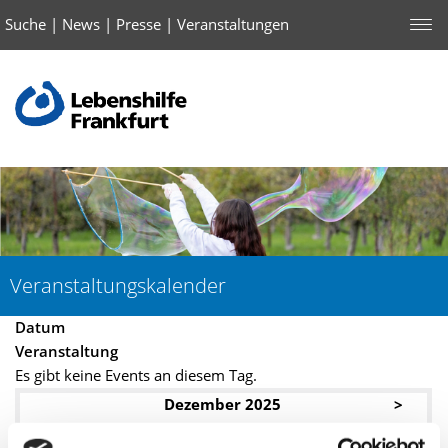
Suche
|
News
|
Presse
|
Veranstaltungen
Veranstaltungskalender
Datum
Veranstaltung
Es gibt keine Events an diesem Tag.
Dezember 2025
>
Mo
Di
Mi
Do
Fr
Sa
So