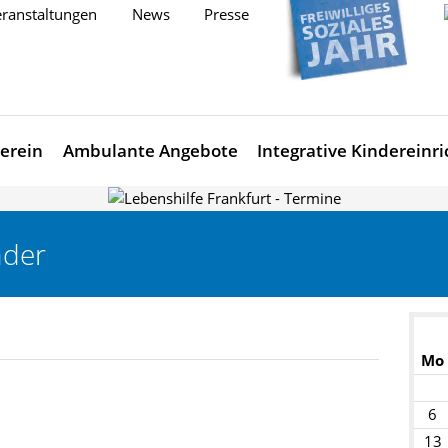
ranstaltungen
News
Presse
erein
Ambulante Angebote
Integrative Kindereinr
nder
Mo
6
13