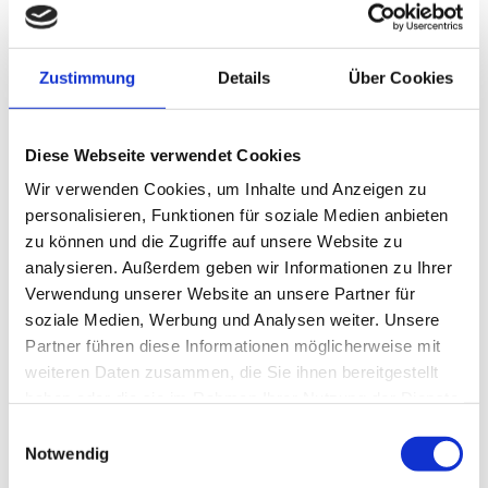
1
2
3
4
5
6
7
8
9
10
11
12
13
14
15
Zustimmung
Details
Über Cookies
16
17
18
19
20
21
22
23
24
25
26
27
28
29
Diese Webseite verwendet Cookies
30
Wir verwenden Cookies, um Inhalte und Anzeigen zu
personalisieren, Funktionen für soziale Medien anbieten
zu können und die Zugriffe auf unsere Website zu
Jahresübersicht
analysieren. Außerdem geben wir Informationen zu Ihrer
Verwendung unserer Website an unsere Partner für
2026
soziale Medien, Werbung und Analysen weiter. Unsere
Partner führen diese Informationen möglicherweise mit
Dezember 2026
weiteren Daten zusammen, die Sie ihnen bereitgestellt
haben oder die sie im Rahmen Ihrer Nutzung der Dienste
November 2026
gesammelt haben.
Einwilligungsauswahl
Notwendig
Oktober 2026