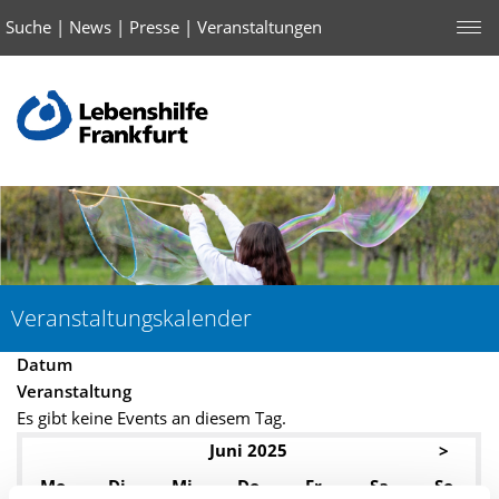
Suche
|
News
|
Presse
|
Veranstaltungen
Veranstaltungskalender
Datum
Veranstaltung
Es gibt keine Events an diesem Tag.
Juni 2025
>
Mo
Di
Mi
Do
Fr
Sa
So