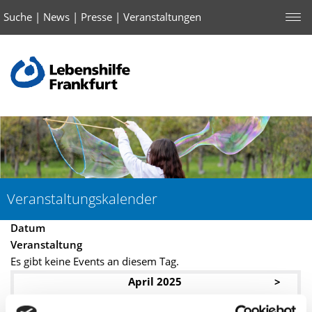
Suche
|
News
|
Presse
|
Veranstaltungen
Veranstaltungskalender
Datum
Veranstaltung
Es gibt keine Events an diesem Tag.
April 2025
>
Mo
Di
Mi
Do
Fr
Sa
So