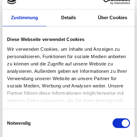
1
2
3
4
5
6
7
8
9
10
11
12
13
Zustimmung
Details
Über Cookies
14
15
16
17
18
19
20
21
22
23
24
25
26
27
28
29
30
Diese Webseite verwendet Cookies
Wir verwenden Cookies, um Inhalte und Anzeigen zu
personalisieren, Funktionen für soziale Medien anbieten
Jahresübersicht
zu können und die Zugriffe auf unsere Website zu
analysieren. Außerdem geben wir Informationen zu Ihrer
Verwendung unserer Website an unsere Partner für
2026
soziale Medien, Werbung und Analysen weiter. Unsere
Dezember 2026
Partner führen diese Informationen möglicherweise mit
weiteren Daten zusammen, die Sie ihnen bereitgestellt
November 2026
haben oder die sie im Rahmen Ihrer Nutzung der Dienste
gesammelt haben.
Einwilligungsauswahl
Oktober 2026
Notwendig
September 2026