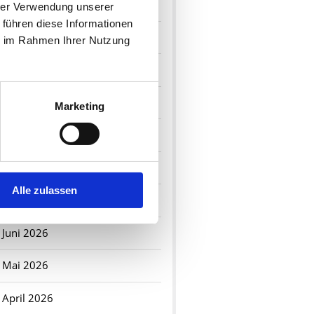
2026
hrer Verwendung unserer
 führen diese Informationen
Dezember 2026
ie im Rahmen Ihrer Nutzung
November 2026
Oktober 2026
Marketing
September 2026
August 2026
Alle zulassen
Juli 2026
Juni 2026
Mai 2026
April 2026