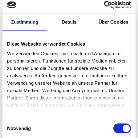
1
2
3
4
5
6
7
8
9
10
11
12
13
14
15
Zustimmung
Details
Über Cookies
16
17
18
19
20
21
22
23
24
25
26
27
28
29
Diese Webseite verwendet Cookies
30
Wir verwenden Cookies, um Inhalte und Anzeigen zu
personalisieren, Funktionen für soziale Medien anbieten
zu können und die Zugriffe auf unsere Website zu
Jahresübersicht
analysieren. Außerdem geben wir Informationen zu Ihrer
Verwendung unserer Website an unsere Partner für
2026
soziale Medien, Werbung und Analysen weiter. Unsere
Partner führen diese Informationen möglicherweise mit
Dezember 2026
weiteren Daten zusammen, die Sie ihnen bereitgestellt
haben oder die sie im Rahmen Ihrer Nutzung der Dienste
November 2026
gesammelt haben.
Einwilligungsauswahl
Notwendig
Oktober 2026