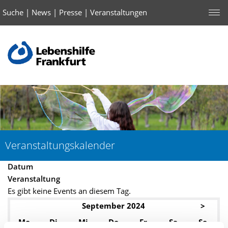
Suche
|
News
|
Presse
|
Veranstaltungen
Veranstaltungskalender
Datum
Veranstaltung
Es gibt keine Events an diesem Tag.
September 2024
>
Mo
Di
Mi
Do
Fr
Sa
So