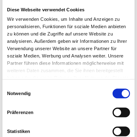
Diese Webseite verwendet Cookies
2022
Wir verwenden Cookies, um Inhalte und Anzeigen zu
Januar 2022
personalisieren, Funktionen für soziale Medien anbieten
zu können und die Zugriffe auf unsere Website zu
2021
analysieren. Außerdem geben wir Informationen zu Ihrer
Verwendung unserer Website an unsere Partner für
November 2021
soziale Medien, Werbung und Analysen weiter. Unsere
Partner führen diese Informationen möglicherweise mit
September 2021
weiteren Daten zusammen, die Sie ihnen bereitgestellt
haben oder die sie im Rahmen Ihrer Nutzung der Dienste
Juli 2021
gesammelt haben.
Einwilligungsauswahl
Notwendig
Juni 2021
April 2021
Präferenzen
März 2021
Statistiken