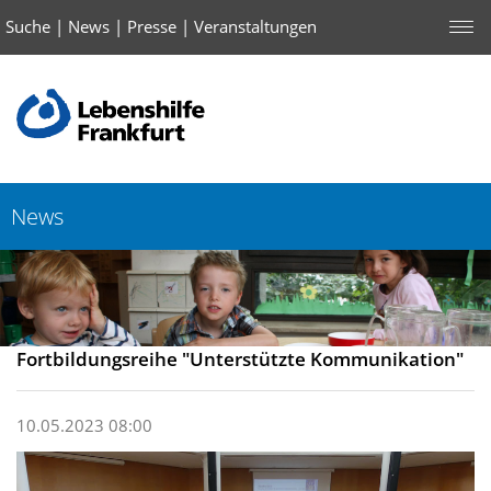
Suche
|
News
|
Presse
|
Veranstaltungen
News
Fortbildungsreihe "Unterstützte Kommunikation"
10.05.2023 08:00