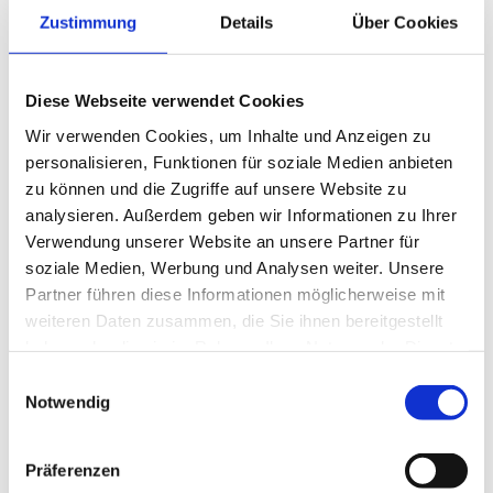
Telefon: 069 174 892 680
Zustimmung
Details
Über Cookies
d.horcher@lebenshilfe-ffm.de
Diese Webseite verwendet Cookies
Wir verwenden Cookies, um Inhalte und Anzeigen zu
Archiv
personalisieren, Funktionen für soziale Medien anbieten
zu können und die Zugriffe auf unsere Website zu
2025
analysieren. Außerdem geben wir Informationen zu Ihrer
Verwendung unserer Website an unsere Partner für
Mai 2025
soziale Medien, Werbung und Analysen weiter. Unsere
Partner führen diese Informationen möglicherweise mit
Februar 2025
weiteren Daten zusammen, die Sie ihnen bereitgestellt
haben oder die sie im Rahmen Ihrer Nutzung der Dienste
2024
gesammelt haben.
Einwilligungsauswahl
Notwendig
August 2024
2023
Präferenzen