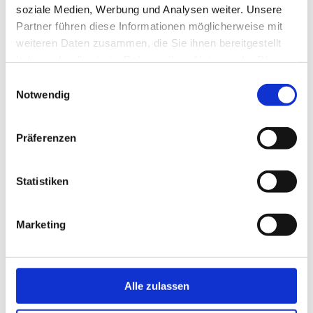
2023
soziale Medien, Werbung und Analysen weiter. Unsere
Partner führen diese Informationen möglicherweise mit
Mai 2023
weiteren Daten zusammen, die Sie ihnen bereitgestellt
haben oder die sie im Rahmen Ihrer Nutzung der Dienste
April 2023
gesammelt haben.
Einwilligungsauswahl
Notwendig
März 2023
2022
Präferenzen
Januar 2022
Statistiken
2021
Marketing
November 2021
September 2021
Alle zulassen
Juli 2021