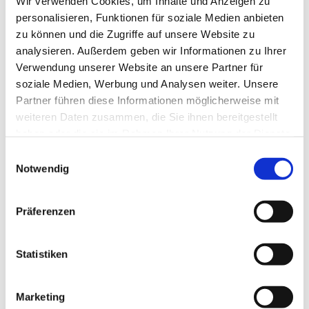
Wir verwenden Cookies, um Inhalte und Anzeigen zu
personalisieren, Funktionen für soziale Medien anbieten
zu können und die Zugriffe auf unsere Website zu
analysieren. Außerdem geben wir Informationen zu Ihrer
Integrative Kindereinrichtungen
Verwendung unserer Website an unsere Partner für
Dorle Horcher
soziale Medien, Werbung und Analysen weiter. Unsere
Bereichsleitung
Partner führen diese Informationen möglicherweise mit
weiteren Daten zusammen, die Sie ihnen bereitgestellt
Friedrich-Wilhelm-von-Steuben-Straße 4
haben oder die sie im Rahmen Ihrer Nutzung der Dienste
60487 Frankfurt am Main
gesammelt haben.
Einwilligungsauswahl
Notwendig
Telefon: 069 174 892 680
d.horcher@lebenshilfe-ffm.de
Präferenzen
Statistiken
Archiv
Marketing
2025