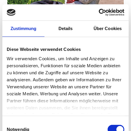
Die Natur inspiriert die Kinder dazu, Neues
auszuprobieren.
Zustimmung
Details
Über Cookies
Unser Bild vom Kind
Diese Webseite verwendet Cookies
Jedes Kind stellt eine eigene Persönlichkeit dar. Wir gehen
Wir verwenden Cookies, um Inhalte und Anzeigen zu
davon aus, dass Kinder Fähigkeiten und Stärken haben
personalisieren, Funktionen für soziale Medien anbieten
und diese entwickeln wollen. Weil die kindliche
zu können und die Zugriffe auf unsere Website zu
Entwicklung in einem wechselseitigen Prozess zwischen
analysieren. Außerdem geben wir Informationen zu Ihrer
der Umwelt und dem Kind geschieht, kann das Kind seine
Verwendung unserer Website an unsere Partner für
Entwicklung selbst mitgestalten. Das bedeutet für unsere
soziale Medien, Werbung und Analysen weiter. Unsere
Arbeit: Wir beobachten den Entwicklungsstand jedes
Partner führen diese Informationen möglicherweise mit
Kindes und begleiten es zu passenden Erfahrungs- und
weiteren Daten zusammen, die Sie ihnen bereitgestellt
Entwicklungsprozessen.
haben oder die sie im Rahmen Ihrer Nutzung der Dienste
gesammelt haben.
Einwilligungsauswahl
Notwendig