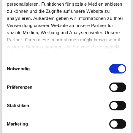
personalisieren, Funktionen für soziale Medien anbieten
Die Ziele
zu können und die Zugriffe auf unsere Website zu
analysieren. Außerdem geben wir Informationen zu Ihrer
Verwendung unserer Website an unsere Partner für
Starke Kinder
soziale Medien, Werbung und Analysen weiter. Unsere
Partner führen diese Informationen möglicherweise mit
Kommunikation
weiteren Daten zusammen, die Sie ihnen bereitgestellt
haben oder die sie im Rahmen Ihrer Nutzung der Dienste
Kleine Künstler*innen
gesammelt haben.
Einwilligungsauswahl
Lernen
Notwendig
Werte
Präferenzen
Der Weg
Statistiken
Gelungene Bildung und Erziehung
Marketing