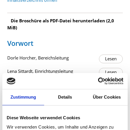
Inhaltsverzeichnis öffnen
Die Broschüre als PDF-Datei herunterladen
(2,0
MiB)
Vorwort
Dorle Horcher, Bereichsleitung
Lena Sittardt, Einrichtungsleitung
Die Grundlagen
Zustimmung
Details
Über Cookies
Jedes Kind ist kompetent
Diese Webseite verwendet Cookies
Jedes Kind ist einzigartig
Wir verwenden Cookies, um Inhalte und Anzeigen zu