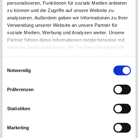
personalisieren, Funktionen für soziale Medien anbieten
Januar 2025
zu können und die Zugriffe auf unsere Website zu
analysieren. Außerdem geben wir Informationen zu Ihrer
2024
Verwendung unserer Website an unsere Partner für
soziale Medien, Werbung und Analysen weiter. Unsere
Dezember 2024
Partner führen diese Informationen möglicherweise mit
weiteren Daten zusammen, die Sie ihnen bereitgestellt
November 2024
haben oder die sie im Rahmen Ihrer Nutzung der Dienste
gesammelt haben.
Einwilligungsauswahl
Oktober 2024
Notwendig
Juni 2024
Präferenzen
Mai 2024
Statistiken
März 2024
Februar 2024
Marketing