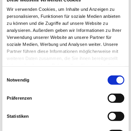
Mai 2025
Wir verwenden Cookies, um Inhalte und Anzeigen zu
personalisieren, Funktionen für soziale Medien anbieten
April 2025
zu können und die Zugriffe auf unsere Website zu
analysieren. Außerdem geben wir Informationen zu Ihrer
Januar 2025
Verwendung unserer Website an unsere Partner für
soziale Medien, Werbung und Analysen weiter. Unsere
2024
Partner führen diese Informationen möglicherweise mit
weiteren Daten zusammen, die Sie ihnen bereitgestellt
Dezember 2024
haben oder die sie im Rahmen Ihrer Nutzung der Dienste
gesammelt haben.
Einwilligungsauswahl
November 2024
Notwendig
Oktober 2024
Präferenzen
Juni 2024
Statistiken
Mai 2024
März 2024