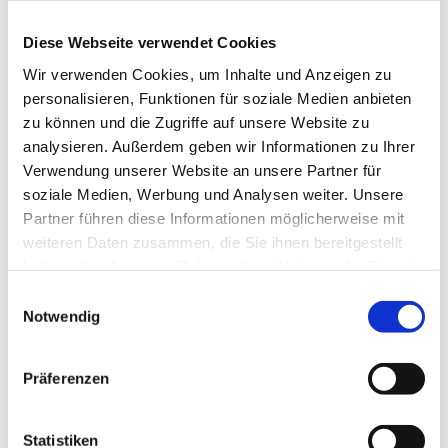
Juli 2025
Diese Webseite verwendet Cookies
Juni 2025
Wir verwenden Cookies, um Inhalte und Anzeigen zu
personalisieren, Funktionen für soziale Medien anbieten
Mai 2025
zu können und die Zugriffe auf unsere Website zu
analysieren. Außerdem geben wir Informationen zu Ihrer
April 2025
Verwendung unserer Website an unsere Partner für
soziale Medien, Werbung und Analysen weiter. Unsere
Januar 2025
Partner führen diese Informationen möglicherweise mit
weiteren Daten zusammen, die Sie ihnen bereitgestellt
2024
haben oder die sie im Rahmen Ihrer Nutzung der Dienste
gesammelt haben.
Einwilligungsauswahl
Dezember 2024
Notwendig
November 2024
Präferenzen
Oktober 2024
Juni 2024
Statistiken