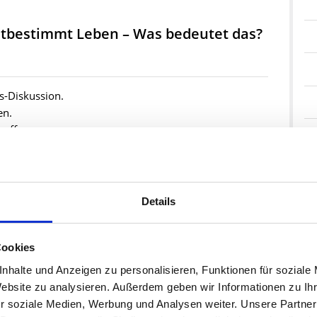
stbestimmt Leben – Was bedeutet das?
-Diskussion.
en.
offen.
 von der Lebenshilfe Frankfurt und der Katholischen
Details
Cookies
nhalte und Anzeigen zu personalisieren, Funktionen für soziale
ente mit der Sozial-Dezernentin Elke
Website zu analysieren. Außerdem geben wir Informationen zu I
r soziale Medien, Werbung und Analysen weiter. Unsere Partner