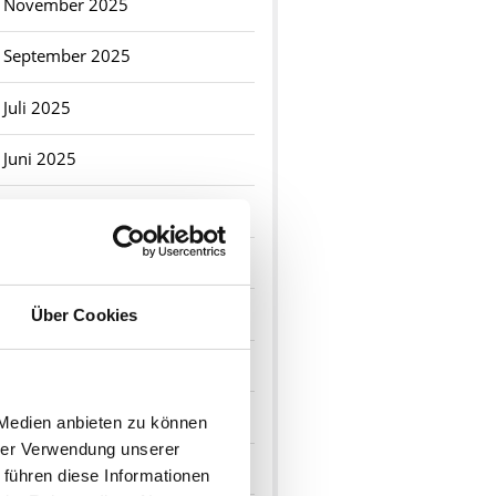
November 2025
September 2025
Juli 2025
Juni 2025
Mai 2025
April 2025
Januar 2025
Über Cookies
2024
Dezember 2024
 Medien anbieten zu können
hrer Verwendung unserer
November 2024
 führen diese Informationen