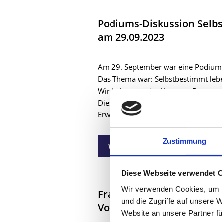
Podiums-Diskussion Selb
am 29.09.2023
Am 29. September war eine Podiums
Das Thema war: Selbstbestimmt leb
Wir haben uns im Haus am Dom getr
Diese Veranstaltung war organisiert
Erwachsenenbildung KEB Frankfurt.
Zustimmung
Weiterlesen …
Diese Webseite verwendet 
Wir verwenden Cookies, um I
Frankfurter Tisch-Parlam
und die Zugriffe auf unsere 
Voitl am 27.09.2023
Website an unsere Partner fü