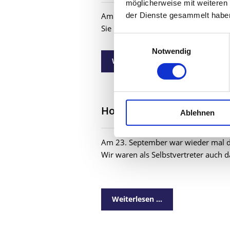
möglicherweise mit weiteren
der Dienste gesammelt habe
Am 27. September war Elke Voitl bei
Sie ist die Sozial-Dezernentin in Fran
Einwilligungsauswahl
Notwendig
Weiterlesen …
Hof- und Kelterfest am 23
Ablehnen
Am 23. September war wieder mal das
Wir waren als Selbstvertreter auch d
Weiterlesen …